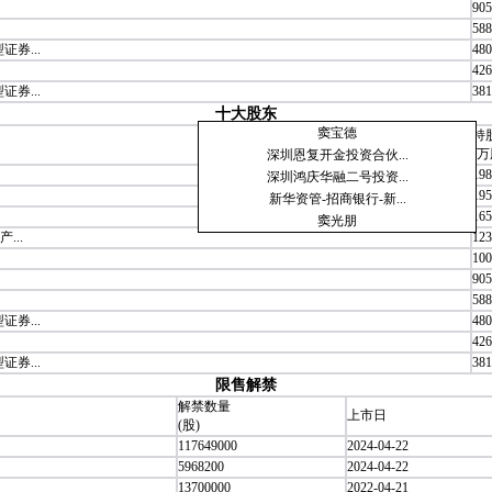
905
588
券...
480
426
券...
381
十大股东
窦宝德
持
(万
深圳恩复开金投资合伙...
198
深圳鸿庆华融二号投资...
195
新华资管-招商银行-新...
165
窦光朋
...
123
100
905
588
券...
480
426
券...
381
限售解禁
解禁数量
上市日
(股)
117649000
2024-04-22
5968200
2024-04-22
13700000
2022-04-21