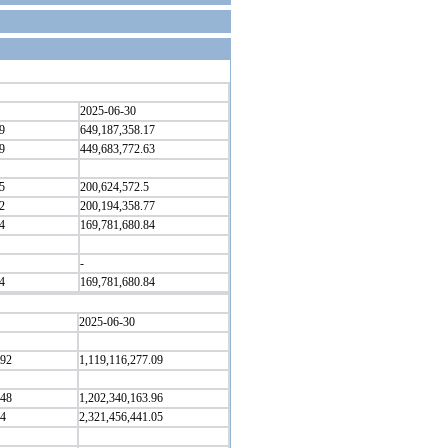
2025-06-30
9
649,187,358.17
9
449,683,772.63
5
200,624,572.5
2
200,194,358.77
4
169,781,680.84
-
4
169,781,680.84
2025-06-30
.92
1,119,116,277.09
.48
1,202,340,163.96
.4
2,321,456,441.05