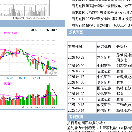
投资评级
发布时间
研究机构
分析师
苏铖,陈淑
2026-06-29
东吴证券
周少玟
2026-05-06
中邮证券
刘海荣,
2026-05-02
信达证券
赵雷
2026-04-17
中银证券
余嫄嫄,赵
2026-04-08
信达证券
赵雷
2026-04-08
国信证券
杨林,张歆
2026-01-25
信达证券
赵雷
2025-10-30
信达证券
赵雷
2025-10-15
华安证券
王强峰,
2025-10-14
国信证券
杨林,张歆
盈利预测
据百龙创园四季报分析：
盈利能力维持稳定，主营获利能力大幅增