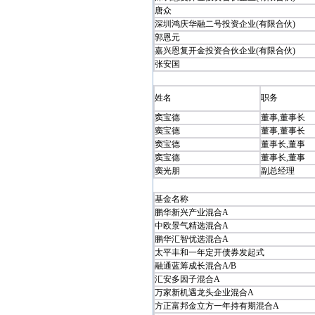
唐众
深圳鸿庆华融二号投资企业(有限合伙)
郭恩元
嘉兴恩复开金投资合伙企业(有限合伙)
张安国
姓名
职务
窦宝德
董事,董事长
窦宝德
董事,董事长
窦宝德
董事长,董事
窦宝德
董事长,董事
窦光朋
副总经理
基金名称
鹏华新兴产业混合A
中欧景气精选混合A
鹏华汇智优选混合A
太平丰和一年定开债券发起式
融通蓝筹成长混合A/B
汇安多因子混合A
万家新机遇龙头企业混合A
方正富邦金立方一年持有期混合A