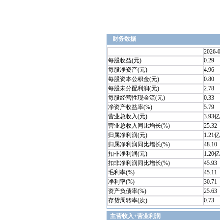
财务数据
2026-
每股收益(元)
0.29
每股净资产(元)
4.96
每股资本公积金(元)
0.80
每股未分配利润(元)
2.78
每股经营性现金流(元)
0.33
净资产收益率(%)
5.79
营业总收入(元)
3.93亿
营业总收入同比增长(%)
25.32
归属净利润(元)
1.21亿
归属净利润同比增长(%)
48.10
扣非净利润(元)
1.20亿
扣非净利润同比增长(%)
45.93
毛利率(%)
45.11
净利率(%)
30.71
资产负债率(%)
25.63
存货周转率(次)
0.73
主营收入+营业利润