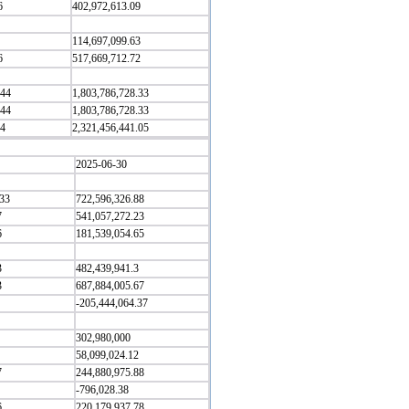
6
402,972,613.09
114,697,099.63
6
517,669,712.72
.44
1,803,786,728.33
.44
1,803,786,728.33
.4
2,321,456,441.05
2025-06-30
.33
722,596,326.88
7
541,057,272.23
6
181,539,054.65
3
482,439,941.3
3
687,884,005.67
-205,444,064.37
302,980,000
58,099,024.12
7
244,880,975.88
-796,028.38
6
220,179,937.78