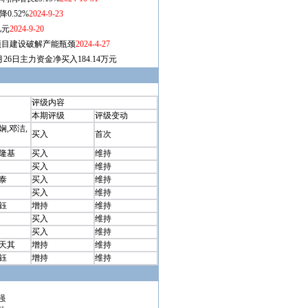
评级内容
本期评级
评级变动
娴,邓洁,
买入
首次
刘隆基
买入
维持
买入
维持
泰
买入
维持
买入
维持
钰
增持
维持
买入
维持
买入
维持
刘天其
增持
维持
钰
增持
维持
强