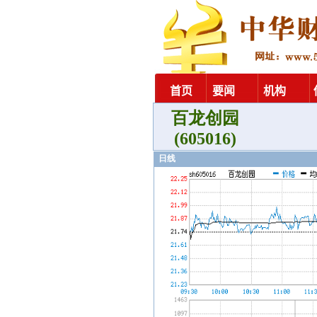
百龙创园
(605016)
日线