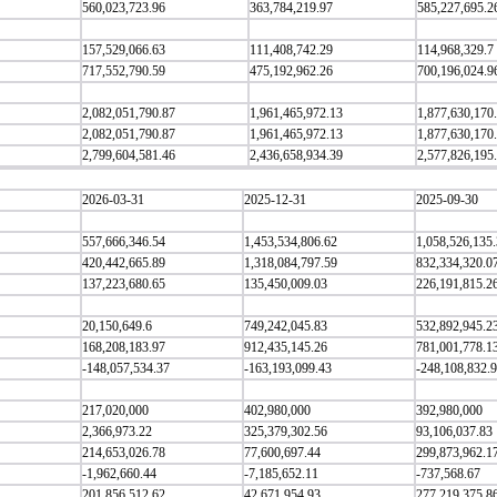
560,023,723.96
363,784,219.97
585,227,695.2
157,529,066.63
111,408,742.29
114,968,329.7
717,552,790.59
475,192,962.26
700,196,024.9
2,082,051,790.87
1,961,465,972.13
1,877,630,170
2,082,051,790.87
1,961,465,972.13
1,877,630,170
2,799,604,581.46
2,436,658,934.39
2,577,826,195
2026-03-31
2025-12-31
2025-09-30
557,666,346.54
1,453,534,806.62
1,058,526,135
420,442,665.89
1,318,084,797.59
832,334,320.0
137,223,680.65
135,450,009.03
226,191,815.2
20,150,649.6
749,242,045.83
532,892,945.2
168,208,183.97
912,435,145.26
781,001,778.1
-148,057,534.37
-163,193,099.43
-248,108,832.9
217,020,000
402,980,000
392,980,000
2,366,973.22
325,379,302.56
93,106,037.83
214,653,026.78
77,600,697.44
299,873,962.1
-1,962,660.44
-7,185,652.11
-737,568.67
201,856,512.62
42,671,954.93
277,219,375.8