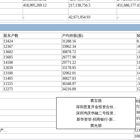
418,995,269.12
217,138,756.5
451,686,177.4
-
42,671,954.93
-
股东户数
户均持股(股)
较
13424
31288.16
8
12367
33962.34
-9
13602
30878.72
-
15685
26777.96
1
14108
29771.22
1
12659
33178.95
-3
13100
32062.01
1
11405
36827.03
-1
11555
36348.97
-5
12275
34216.89
1
窦宝德
持
(万
深圳恩复开金投资合伙...
198
深圳鸿庆华融二号投资...
195
新华资管-招商银行-新...
165
窦光朋
...
123
100