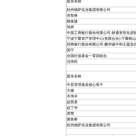
股东名称
杭州德萨实业集团有限公司
张智林
顾俊捷
张婷
中国工商银行股份有限公司-财通资管先进制造
宁波宁聚资产管理中心(有限合伙)-宁聚映山红
招商银行股份有限公司-鹏华碳中和主题混合型
国宁
全国社保基金一零四组合
沈伟民
股东名称
中层管理者及核心骨干
方健
岑伟丰
赵慧君
赵丁华
周莺
黄铁桥
杭州德萨实业集团有限公司