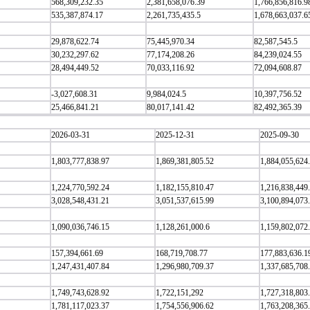
568,309,232.35
2,381,658,076.39
1,766,856,816.9
535,387,874.17
2,261,735,435.5
1,678,663,037.6
29,878,622.74
75,445,970.34
82,587,545.5
30,232,297.62
77,174,208.26
84,239,024.55
28,494,449.52
70,033,116.92
72,094,608.87
-3,027,608.31
9,984,024.5
10,397,756.52
25,466,841.21
80,017,141.42
82,492,365.39
2026-03-31
2025-12-31
2025-09-30
1,803,777,838.97
1,869,381,805.52
1,884,055,624
1,224,770,592.24
1,182,155,810.47
1,216,838,449
3,028,548,431.21
3,051,537,615.99
3,100,894,073
1,090,036,746.15
1,128,261,000.6
1,159,802,072
157,394,661.69
168,719,708.77
177,883,636.1
1,247,431,407.84
1,296,980,709.37
1,337,685,708
1,749,743,628.92
1,722,151,292
1,727,318,803
1,781,117,023.37
1,754,556,906.62
1,763,208,365