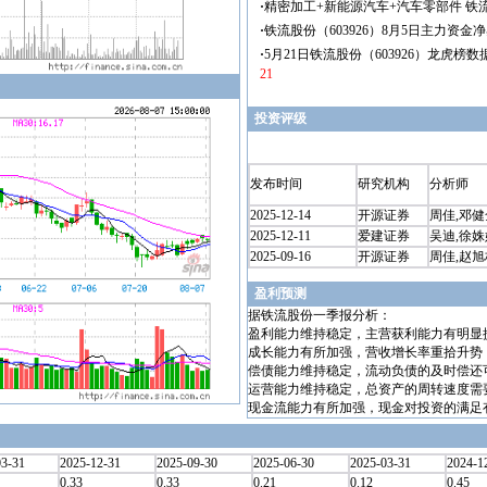
投资评级
发布时间
研究机构
分析师
2025-12-14
开源证券
周佳,邓健
2025-12-11
爱建证券
吴迪,徐姝
2025-09-16
开源证券
周佳,赵旭
盈利预测
据铁流股份一季报分析：
盈利能力维持稳定，主营获利能力有明显
成长能力有所加强，营收增长率重拾升势
偿债能力维持稳定，流动负债的及时偿还
运营能力维持稳定，总资产的周转速度需
现金流能力有所加强，现金对投资的满足
03-31
2025-12-31
2025-09-30
2025-06-30
2025-03-31
2024-1
0.33
0.33
0.21
0.12
0.45