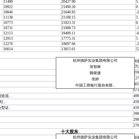
11490
20427.90
5
10922
21490.26
0
10846
21640.85
-2
11138
21108.15
3
10773
21823.31
0
10731
21908.73
-
12113
19409.11
-6
12913
17775.31
5
12276
18697.66
-
16614
13815.61
5
杭州德萨实业集团有限公司
持
(万
张智林
859
顾俊捷
127
张婷
805
中国工商银行股份有限...
673
混...
499
...
459
证...
419
398
298
270
十大股东
杭州德萨实业集团有限公司
持