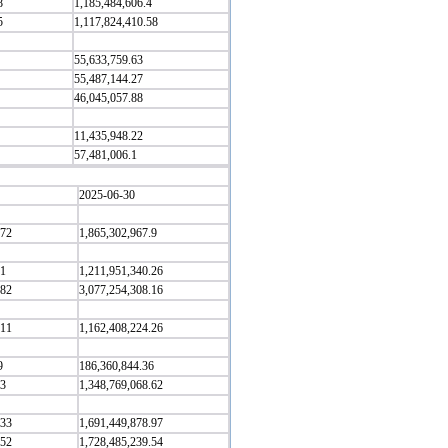
8
1,185,484,606.4
5
1,117,824,410.58
55,633,759.63
55,487,144.27
46,045,057.88
11,435,948.22
57,481,006.1
2025-06-30
.72
1,865,302,967.9
.1
1,211,951,340.26
.82
3,077,254,308.16
.11
1,162,408,224.26
9
186,360,844.36
.3
1,348,769,068.62
.33
1,691,449,878.97
.52
1,728,485,239.54