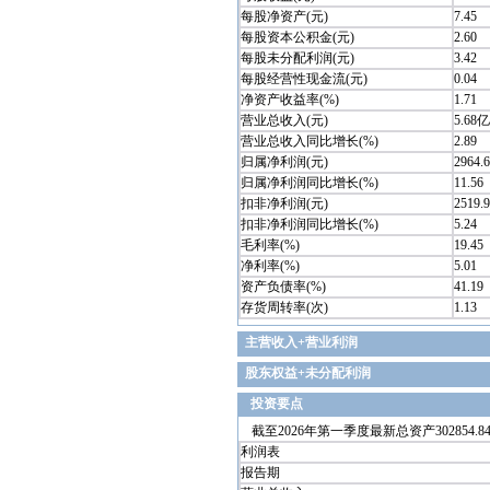
每股净资产(元)
7.45
每股资本公积金(元)
2.60
每股未分配利润(元)
3.42
每股经营性现金流(元)
0.04
净资产收益率(%)
1.71
营业总收入(元)
5.68亿
营业总收入同比增长(%)
2.89
归属净利润(元)
2964.
归属净利润同比增长(%)
11.56
扣非净利润(元)
2519.
扣非净利润同比增长(%)
5.24
毛利率(%)
19.45
净利率(%)
5.01
资产负债率(%)
41.19
存货周转率(次)
1.13
主营收入+营业利润
股东权益+未分配利润
投资要点
截至2026年第一季度最新总资产302854.84
利润表
报告期