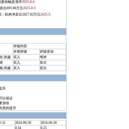
评级内容
本期评级
评级变动
全,张越
买入
维持
婧
买入
首次
杨,张越
买入
首次
提升
可以保证
要加快
有质的提升
2-31
2024-09-30
2024-06-30
0.34
0.25