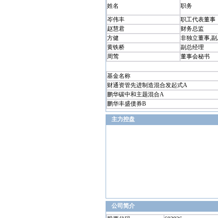
姓名
职务
岑伟丰
职工代表董事
赵慧君
财务总监
方健
非独立董事,
黄铁桥
副总经理
周莺
董事会秘书
基金名称
财通资管先进制造混合发起式A
鹏华碳中和主题混合A
鹏华丰盛债券B
主力控盘
公司简介