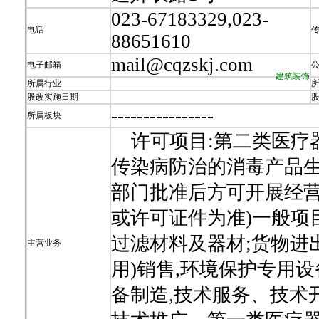
023-67183329,023-
电话
88651610
mail@cqzskj.com
电子邮箱
建筑装饰
所属行业
股改实施日期
-
-
-
-
-
-
-
-
-
-
-
-
-
-
-
-
所属板块
许可项目:第二类医疗器
传染病防治的消毒产品生
部门批准后方可开展经营
或许可证件为准)一般项
过滤材料及器材;货物进出
主营业务
用)销售,环境保护专用
备制造,技术服务、技术