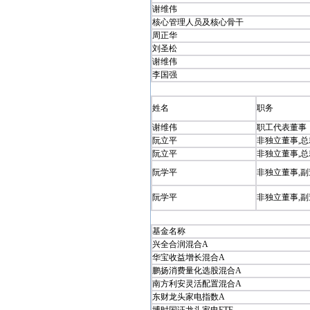
谢维伟
核心管理人员及核心骨干
周正华
刘圣松
谢维伟
李国强
姓名
职务
谢维伟
职工代表董事
阮立平
非独立董事,总
阮立平
非独立董事,总
阮学平
非独立董事,
阮学平
非独立董事,
基金名称
兴全合润混合A
华宝收益增长混合A
鹏扬消费量化选股混合A
南方利安灵活配置混合A
东财龙头家电指数A