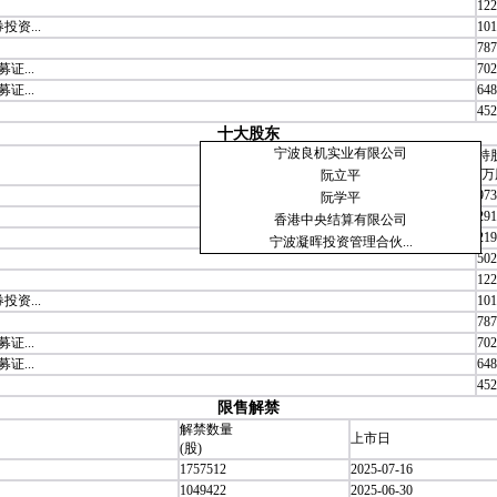
122
资...
101
787
...
702
...
648
452
十大股东
宁波良机实业有限公司
持
(万
阮立平
973
阮学平
291
香港中央结算有限公司
219
宁波凝晖投资管理合伙...
502
122
资...
101
787
...
702
...
648
452
限售解禁
解禁数量
上市日
(股)
1757512
2025-07-16
1049422
2025-06-30