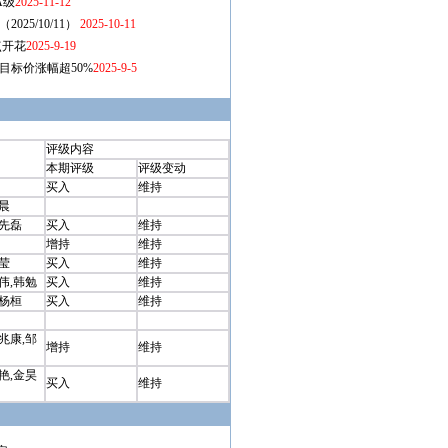
评级内容
本期评级
评级变动
买入
维持
晨
毕先磊
买入
维持
增持
维持
莹
买入
维持
伟,韩勉
买入
维持
张杨桓
买入
维持
兆康,邹
增持
维持
艳,金昊
买入
维持