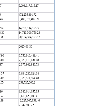
.7
5,008,617,515.17
6
472,255,891.72
.46
5,480,873,406.89
2.69
14,701,114,165.3
8.39
14,713,500,756.23
1.85
20,194,374,163.12
2025-06-30
7.96
9,750,919,481.41
3.09
7,373,116,631.68
.87
2,377,802,849.73
3.37
9,634,236,624.68
6.02
9,375,511,564.48
.65
258,725,060.2
.16
1,386,614,655.95
.04
3,613,620,009.41
.88
-2,227,005,353.46
2,342,909.72