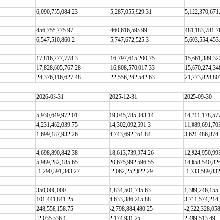
6,090,755,084.23
5,287,055,929.31
5,122,370,671
456,755,775.97
460,616,595.99
481,183,781.7
6,547,510,860.2
5,747,672,525.3
5,603,554,453
17,816,277,778.3
16,797,615,200.75
15,661,389,32
17,828,605,767.28
16,808,570,017.33
15,670,274,34
24,376,116,627.48
22,556,242,542.63
21,273,828,80
2026-03-31
2025-12-31
2025-09-30
5,930,649,972.01
19,045,785,043.14
14,711,178,57
4,231,462,039.75
14,302,092,691.3
11,089,691,70
1,699,187,932.26
4,743,692,351.84
3,621,486,874
4,698,890,842.38
18,613,739,974.26
12,924,950,99
5,989,282,185.65
20,675,992,596.55
14,658,540,82
-1,290,391,343.27
-2,062,252,622.29
-1,733,589,832
350,000,000
1,834,501,735.63
1,389,246,155
101,441,841.25
4,633,386,215.88
3,711,574,214
248,558,158.75
-2,798,884,480.25
-2,322,328,058
-2,035,536.1
2,174,931.25
2,499,513.49