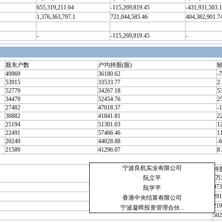
655,319,211.64
-115,269,819.45
-431,931,503.
1,376,363,797.1
721,044,585.46
404,382,901.7
-
-115,269,819.45
-
股东户数
户均持股(股)
较
49969
36180.62
-7
53915
33533.77
2
52779
34267.18
5
34479
52454.76
2
27482
47018.37
-
30882
41841.81
2
25194
51301.03
1
22491
57466.46
1
20249
44028.88
-6
21589
41296.07
8
宁波良机实业有限公司
持
(万
阮立平
973
阮学平
291
香港中央结算有限公司
219
宁波凝晖投资管理合伙...
502