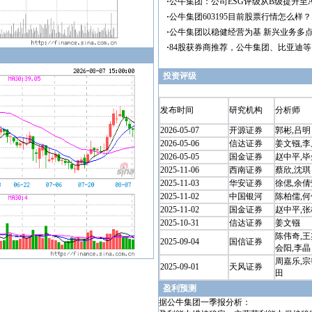
投资评级
发布时间
研究机构
分析师
2026-05-07
开源证券
郭彬,吕明
2026-05-06
信达证券
姜文镪,李
2026-05-05
国金证券
赵中平,
2025-11-06
西南证券
蔡欣,沈琪
2025-11-03
华安证券
徐偲,余倩
2025-11-02
中国银河
陈柏儒,何
2025-11-02
国金证券
赵中平,
2025-10-31
信达证券
姜文镪
陈伟奇,王
2025-09-04
国信证券
会阳,李晶
周嘉乐,宗
2025-09-01
天风证券
田
盈利预测
据公牛集团一季报分析：