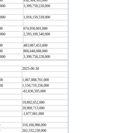
00
936,304,363,000
,000
3,399,758,228,000
,000
1,918,159,539,000
00
674,950,001,000
,000
2,593,109,540,000
00
483,087,453,000
00
806,648,688,000
,000
3,399,758,228,000
2025-06-30
00
1,067,888,761,000
00
1,150,719,356,000
-82,830,595,000
19,892,652,000
20,969,713,000
-1,077,061,000
0
316,166,986,000
0
262,332,230,000