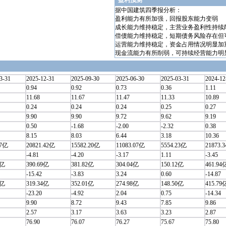
盈利预测
据中国建筑四季报分析：
盈利能力有所加强，回报股东能力变弱
成长能力维持稳定，主营业务盈利性持续
偿债能力维持稳定，短期债务风险存在但
运营能力维持稳定，资金占用情况明显加
现金流能力有所削弱，可持续经营能力明
3-31
2025-12-31
2025-09-30
2025-06-30
2025-03-31
2024-12
0.94
0.92
0.73
0.36
1.11
11.68
11.67
11.47
11.33
10.89
0.24
0.24
0.24
0.25
0.27
9.90
9.90
9.72
9.62
9.19
0.50
-1.68
-2.00
-2.32
0.38
8.15
8.03
6.44
3.18
10.36
47亿
20821.42亿
15582.20亿
11083.07亿
5554.23亿
21873.
-4.81
-4.20
-3.17
1.11
-3.45
1亿
390.69亿
381.82亿
304.04亿
150.12亿
461.94
-15.42
-3.83
3.24
0.60
-14.87
4亿
319.34亿
352.01亿
274.98亿
148.50亿
415.79
-23.20
-4.92
2.04
0.75
-14.34
9.90
8.72
9.43
7.85
9.86
2.57
3.17
3.63
3.23
2.87
76.90
76.07
76.27
75.67
75.80