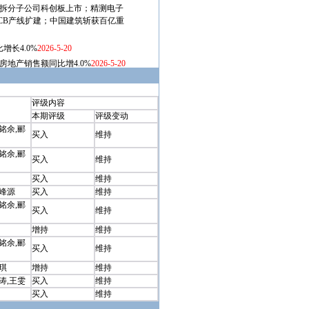
评级内容
本期评级
评级变动
铭余,郦
买入
维持
铭余,郦
买入
维持
买入
维持
石峰源
买入
维持
铭余,郦
买入
维持
增持
维持
铭余,郦
买入
维持
琪
增持
维持
涛,王雯
买入
维持
买入
维持