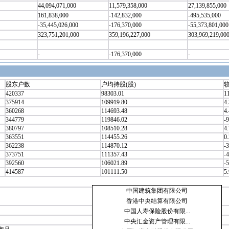
44,094,071,000
11,579,358,000
27,139,855,000
161,838,000
-142,832,000
-495,535,000
-35,445,026,000
-176,370,000
-55,373,801,000
323,751,201,000
359,196,227,000
303,969,219,00
-
-176,370,000
-
股东户数
户均持股(股)
较
420337
98303.01
1
375914
109919.80
4
360268
114693.48
4
344779
119846.02
-9
380797
108510.28
4
363551
114455.26
0
362238
114870.12
-3
373751
111357.43
-4
392560
106021.89
-5
414587
101111.50
5
中国建筑集团有限公司
持股数
(万股)
香港中央结算有限公司
2384372.73
中国人寿保险股份有限...
82147.00
中央汇金资产管理有限...