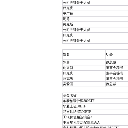
公司关键骨干人员
薛克庆
单广袖
周勇
黄克斯
公司关键骨干人员
薛克庆
公司关键骨干人员
姓名
职务
陈勇
副总裁
刘立新
董事会秘书
薛克庆
董事会秘书
薛克庆
董事会秘书
吴爱国
副总裁
基金名称
华泰柏瑞沪深300ETF
华夏上证50ETF
易方达沪深300ETF
工银价值精选混合A
中泰星元灵活配置混合A