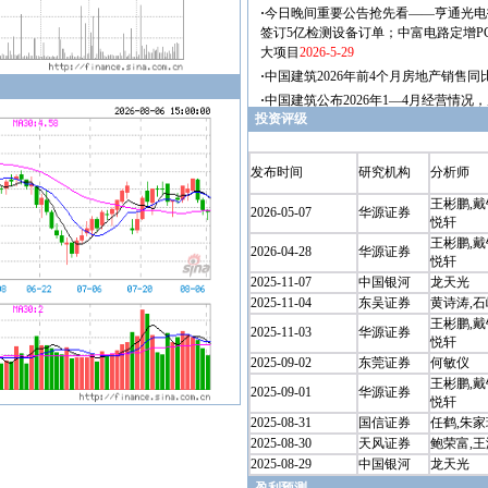
投资评级
发布时间
研究机构
分析师
王彬鹏,戴
2026-05-07
华源证券
悦轩
王彬鹏,戴
2026-04-28
华源证券
悦轩
2025-11-07
中国银河
龙天光
2025-11-04
东吴证券
黄诗涛,
王彬鹏,戴
2025-11-03
华源证券
悦轩
2025-09-02
东莞证券
何敏仪
王彬鹏,戴
2025-09-01
华源证券
悦轩
2025-08-31
国信证券
任鹤,朱家
2025-08-30
天风证券
鲍荣富,王
2025-08-29
中国银河
龙天光