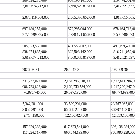
960,898,275,000
954,163,101,000
916,474,352,0
3,613,674,212,000
3,560,679,818,000
3,412,521,637
2,078,119,068,000
2,065,876,652,000
1,917,615,865
697,180,257,000
672,295,004,000
678,164,713,0
2,775,299,325,000
2,738,171,656,000
2,595,780,578
505,073,560,000
491,555,607,000
491,199,493,0
838,374,887,000
822,508,162,000
816,741,059,0
3,613,674,212,000
3,560,679,818,000
3,412,521,637
2026-03-31
2025-12-31
2025-09-30
531,737,077,000
2,187,293,916,000
1,577,811,264,0
608,723,822,000
2,166,756,784,000
1,647,290,247,0
-76,986,745,000
20,537,132,000
-69,478,983,000
5,342,201,000
33,509,201,000
23,767,965,000
8,056,391,000
65,659,229,000
36,307,103,000
-2,714,190,000
-32,150,028,000
-12,539,138,000
157,320,388,000
617,623,541,000
393,136,084,00
113,226,317,000
606,044,183,000
365,996,229,00