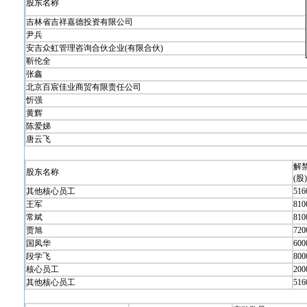
股东名称
吉林省吉祥嘉德投资有限公司
尹兵
安吉众虹管理咨询合伙企业(有限合伙)
靳伦全
张鑫
北京百宸佳业商贸有限责任公司
忻强
黄辉
陈爱娣
唐云飞
解
股东名称
(股)
其他核心员工
516
王军
810
常斌
810
贾旭
720
国凤华
600
段学飞
800
核心员工
200
其他核心员工
516