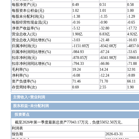
每股净资产(元)
0.49
0.51
0.58
每股资本公积金(元)
1.02
1.01
1.00
每股未分配利润(元)
-1.38
-1.35
-1.29
每股经营性现金流(元)
-0.16
-0.90
-0.65
净资产收益率(%)
-5.12
-32.80
-17.72
营业总收入(元)
1.90亿
6.83亿
4.92亿
营业总收入同比增长(%)
-3.03
-21.48
-16.03
归属净利润(元)
-1151.69万
-8342.08万
-4857.
归属净利润同比增长(%)
-984.93
-67.24
-53.65
扣非净利润(元)
-878.05万
-6341.98万
-3960.
扣非净利润同比增长(%)
-794.33
-66.86
-71.88
毛利率(%)
19.24
14.24
12.91
净利率(%)
-6.08
-12.24
-9.89
资产负债率(%)
71.46
71.70
66.11
存货周转率(次)
0.69
2.55
1.90
主营收入+营业利润
股东权益+未分配利润
投资要点
截至2026年第一季度最新总资产77043.17万元，负债55052.50万元。
利润表
报告期
2026-03-31