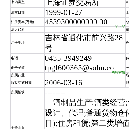
上海证券交易所
市场类型
1999-01-27
成立日期
4539300000000.00
注册资本(万元)
吴玉华
法人代表
吉林省通化市前兴路28
注册地址
号
0435-3949249
电话
tpgf600365@sohu.com
电子邮箱
商贸零售
所属行业
2006-03-16
股改实施日期
-
-
-
-
-
-
-
-
所属板块
酒制品生产;酒类经营;
设计、代理;普通货物仓
目);住房租赁;第二类增
主营业务