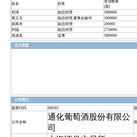
变动数量
姓名
职务
(股)
初涛
副总经理
3000000
黄立凡
副总经理,董事会秘书
3000000
国凤华
副总经理
200000
刘猛
副总经理
2750000
高成龙
监事
3000000
主力控盘
公司简介
股票代码
600365
通化葡萄酒股份有限公
公司全称
司