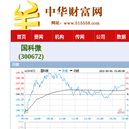
国科微
(300672)
日线