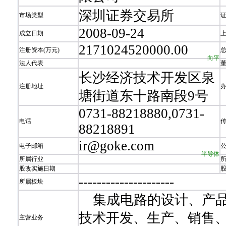
深圳证券交易所
市场类型
2008-09-24
成立日期
2171024520000.00
注册资本(万元)
向平
法人代表
长沙经济技术开发区泉
注册地址
塘街道东十路南段9号
0731-88218880,0731-
电话
88218891
ir@goke.com
电子邮箱
半导体
所属行业
股改实施日期
-
-
-
-
-
-
-
-
-
-
-
-
-
-
-
-
-
-
-
-
-
所属板块
集成电路的设计、产品
技术开发、生产、销售
主营业务