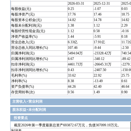
2026-03-31
2025-12-31
2025-
每股收益(元)
0.25
-1.07
0.03
每股净资产(元)
17.76
17.46
18.75
每股资本公积金(元)
14.82
14.78
14.82
每股未分配利润(元)
1.38
1.12
2.29
每股经营性现金流(元)
1.12
0.58
-0.16
净资产收益率(%)
1.44
-5.91
0.18
营业总收入(元)
6.33亿
17.91亿
11.72
营业总收入同比增长(%)
107.46
-9.44
-2.50
归属净利润(元)
5494.04万
-23328.42万
740.5
归属净利润同比增长(%)
6.67
-340.12
-89.42
扣非净利润(元)
4461.73万
-26645.31万
-2279
扣非净利润同比增长(%)
0.43
-2407.50
-150.6
毛利率(%)
33.62
22.92
25.75
净利率(%)
8.38
-13.49
0.61
资产负债率(%)
44.26
42.40
46.64
存货周转率(次)
0.56
1.49
0.90
主营收入+营业利润
股东权益+未分配利润
投资要点
截至2026年第一季度最新总资产693872.67万元，负债307099.19万元。
利润表