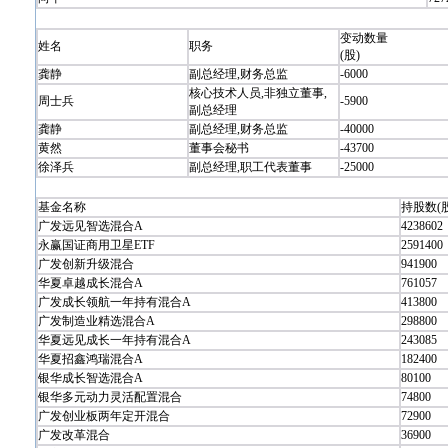
变动数量
姓名
职务
(股)
龚静
副总经理,财务总监
-6000
核心技术人员,非独立董事,
周士兵
-5900
副总经理
龚静
副总经理,财务总监
-40000
黄然
董事会秘书
-43700
徐泽兵
副总经理,职工代表董事
-25000
基金名称
持股数(股
广发远见智选混合A
4238602
永赢国证商用卫星ETF
2591400
广发创新升级混合
941900
华夏卓越成长混合A
761057
广发成长领航一年持有混合A
413800
广发制造业精选混合A
298800
华夏远见成长一年持有混合A
243085
华夏招鑫鸿瑞混合A
182400
银华成长智选混合A
80100
银华多元动力灵活配置混合
74800
广发创业板两年定开混合
72900
广发改革混合
36900