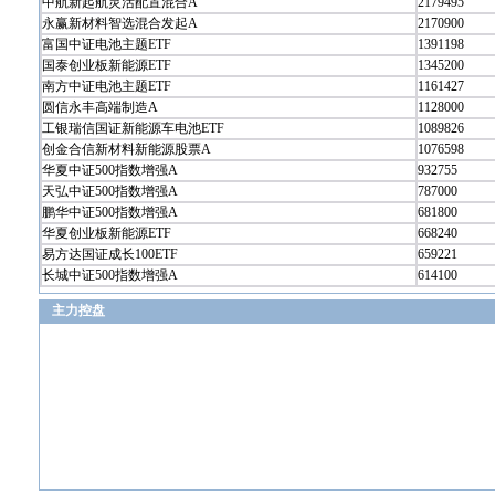
中航新起航灵活配置混合A
2179495
永赢新材料智选混合发起A
2170900
富国中证电池主题ETF
1391198
国泰创业板新能源ETF
1345200
南方中证电池主题ETF
1161427
圆信永丰高端制造A
1128000
工银瑞信国证新能源车电池ETF
1089826
创金合信新材料新能源股票A
1076598
华夏中证500指数增强A
932755
天弘中证500指数增强A
787000
鹏华中证500指数增强A
681800
华夏创业板新能源ETF
668240
易方达国证成长100ETF
659221
长城中证500指数增强A
614100
主力控盘