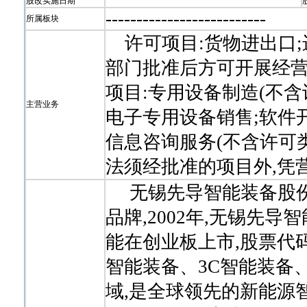
股改实施日期
-
-
-
-
-
-
-
-
-
-
-
-
-
-
-
-
-
-
-
-
-
-
-
-
-
-
所属板块
许可项目:货物进出口;
部门批准后方可开展经营
项目:专用设备制造(不含
主营业务
电子专用设备销售;软件
信息咨询服务(不含许可
法须经批准的项目外,凭
无锡先导智能装备股份有
品牌,2002年,无锡先
能在创业板上市,股票代码
智能装备、3C智能装备
域,是全球领先的新能源