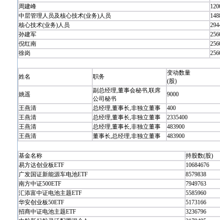
周建峰
120
中层管理人员及核心技术(业务)人员
148
核心技术(业务)人员
294
孙建军
256
倪红南
256
徐岗
256
变动数量
姓名
职务
(股)
副总经理,董事会秘书,联席
姚遥
9000
公司秘书
王燕清
总经理,董事长,非独立董事
400
王燕清
总经理,董事长,非独立董事
2335400
王燕清
总经理,董事长,非独立董事
483900
王燕清
董事长,总经理,非独立董事
483900
基金名称
持股数(股)
易方达创业板ETF
10684676
广发国证新能源车电池ETF
8579838
南方中证500ETF
7949763
汇添富中证电池主题ETF
5585960
华安创业板50ETF
5173166
招商中证电池主题ETF
3236796