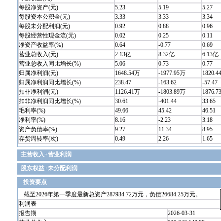
每股净资产(元)
5.23
5.19
5.27
每股资本公积金(元)
3.33
3.33
3.34
每股未分配利润(元)
0.92
0.88
0.96
每股经营性现金流(元)
0.02
0.25
0.11
净资产收益率(%)
0.64
-0.77
0.69
营业总收入(元)
2.13亿
8.32亿
6.13亿
营业总收入同比增长(%)
5.06
0.73
0.77
归属净利润(元)
1648.54万
-1977.95万
1820.
归属净利润同比增长(%)
238.47
-163.62
-57.47
扣非净利润(元)
1126.41万
-1803.89万
1876.
扣非净利润同比增长(%)
30.61
-401.44
33.65
毛利率(%)
49.66
45.42
46.51
净利率(%)
8.16
-2.23
3.18
资产负债率(%)
9.27
11.34
8.95
存货周转率(次)
0.49
2.26
1.65
主营收入+营业利润
股东权益+未分配利润
投资要点
截至2026年第一季度最新总资产287934.72万元，负债26684.25万元。
利润表
报告期
2026-03-31