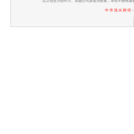
以上信息为合作方、加盟公司及会员收集，本站不拥有版
中 华 顶 尖 财 经
-