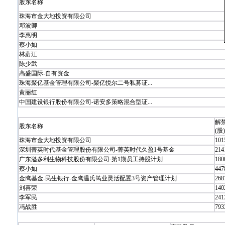
股东名称
珠海市金大地投资有限公司
邓波卿
李惠明
蔡小如
林蔚江
陈少武
高盛国际-自有资金
珠海聚亿基金管理有限公司-聚亿悦尔二号私募证...
黄丽红
中国建设银行股份有限公司-诺安多策略混合型证...
解
股东名称
(股)
珠海市金大地投资有限公司
101
深圳菁英时代基金管理股份有限公司-菁英时代久盈1号基金
214
广东溢多利生物科技股份有限公司-第1期员工持股计划
180
蔡小如
447
金鹰基金-民生银行-金鹰温氏筠业灵活配置3号资产管理计划
268
刘喜荣
140
李军民
241
冯战胜
793