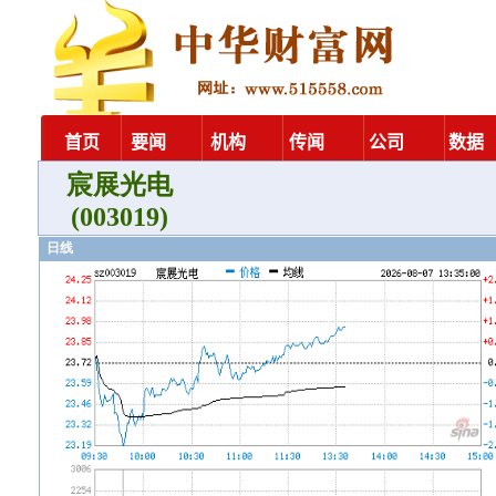
宸展光电
(003019)
日线