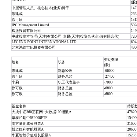
(股)
中层管理人员、核心技术(业务)骨干
142
陈建成
262
徐可欣
131
IPC Management Limited
502
松堡投資有限公司
144
中建投资本管理(天津)有限公司-嘉麟(天津)投资合伙企业(有限合伙)
720
LEGEND POINT INTERNATIONAL LTD
694
北京鸿德世纪投资有限公司
480
变动数量
姓名
职务
(股)
陈建成
副总经理
-66000
徐可欣
财务总监
-27400
李莉
职工代表董事
-7900
徐可欣
财务总监
-6800
徐可欣
财务总监
-6800
基金名称
持股数
大成中证360互联网+大数据100指数A
47820
华泰柏瑞中证2000ETF
15490
南方量化成长股票A
31600
博道红利智航股票A
20600
华夏智胜价值成长股票A
15235