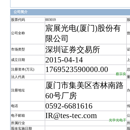
公司简介
股票代码
003019
宸展光电(厦门)股份有
公司全称
限公司
深圳证券交易所
市场类型
2015-04-14
成立日期
1769523590000.00
注册资本(万元)
蔡宗良
法人代表
厦门市集美区杏林南路
注册地址
60号厂房
0592-6681616
电话
IR@tes-tec.com
电子邮箱
光学光电子
所属行业
股改实施日期