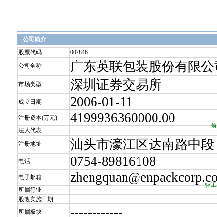
公司简介
股票代码
002846
广东英联包装股份有限公
公司全称
深圳证券交易所
市场类型
2006-01-11
成立日期
4199936360000.00
注册资本(万元)
翁
法人代表
汕头市濠江区达南路中段
注册地址
0754-89816108
电话
zhengquan@enpackcorp.c
电子邮箱
轻工
所属行业
股改实施日期
-
-
-
-
-
-
-
-
-
-
-
-
所属板块