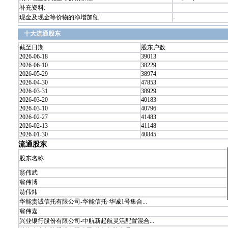
补充资料:
现金及现金等价物的净增加额
-
十大流通股东
截至日期
股东户数
2026-06-18
39013
2026-06-10
38229
2026-05-29
38974
2026-04-30
47853
2026-03-31
38929
2026-03-20
40183
2026-03-10
40796
2026-02-27
41483
2026-02-13
41148
2026-01-30
40845
流通股东
股东名称
翁伟武
翁伟博
翁伟炜
华能贵诚信托有限公司-华能信托·华诚1号集合...
翁伟嘉
兴业银行股份有限公司-中航新起航灵活配置混合...