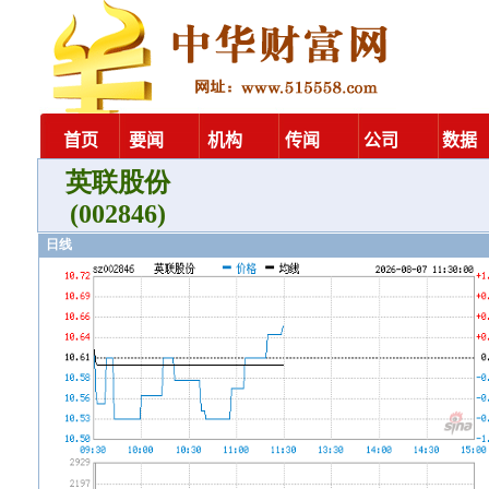
英联股份
(002846)
日线