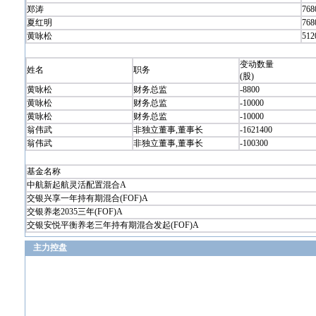
郑涛
768
夏红明
768
黄咏松
512
变动数量
姓名
职务
(股)
黄咏松
财务总监
-8800
黄咏松
财务总监
-10000
黄咏松
财务总监
-10000
翁伟武
非独立董事,董事长
-1621400
翁伟武
非独立董事,董事长
-100300
基金名称
中航新起航灵活配置混合A
交银兴享一年持有期混合(FOF)A
交银养老2035三年(FOF)A
交银安悦平衡养老三年持有期混合发起(FOF)A
主力控盘