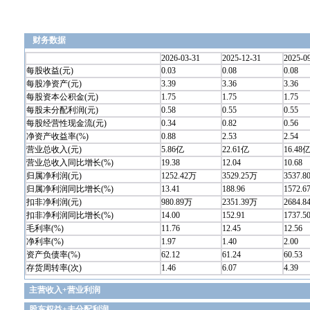
财务数据
2026-03-31
2025-12-31
2025-0
每股收益(元)
0.03
0.08
0.08
每股净资产(元)
3.39
3.36
3.36
每股资本公积金(元)
1.75
1.75
1.75
每股未分配利润(元)
0.58
0.55
0.55
每股经营性现金流(元)
0.34
0.82
0.56
净资产收益率(%)
0.88
2.53
2.54
营业总收入(元)
5.86亿
22.61亿
16.48
营业总收入同比增长(%)
19.38
12.04
10.68
归属净利润(元)
1252.42万
3529.25万
3537.
归属净利润同比增长(%)
13.41
188.96
1572.6
扣非净利润(元)
980.89万
2351.39万
2684.
扣非净利润同比增长(%)
14.00
152.91
1737.5
毛利率(%)
11.76
12.45
12.56
净利率(%)
1.97
1.40
2.00
资产负债率(%)
62.12
61.24
60.53
存货周转率(次)
1.46
6.07
4.39
主营收入+营业利润
股东权益+未分配利润