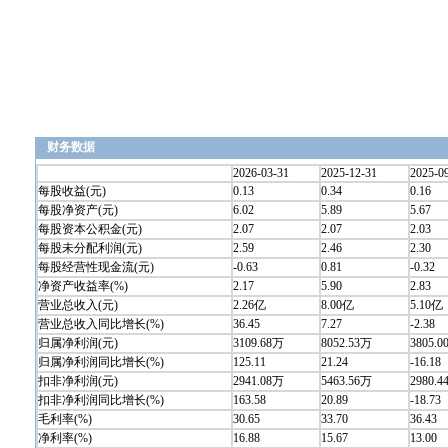
财务数据
2026-03-31
2025-12-31
2025-0
每股收益(元)
0.13
0.34
0.16
每股净资产(元)
6.02
5.89
5.67
每股资本公积金(元)
2.07
2.07
2.03
每股未分配利润(元)
2.59
2.46
2.30
每股经营性现金流(元)
-0.63
0.81
-0.32
净资产收益率(%)
2.17
5.90
2.83
营业总收入(元)
2.26亿
8.00亿
5.10亿
营业总收入同比增长(%)
36.45
7.27
-2.38
归属净利润(元)
3109.68万
8052.53万
3805.
归属净利润同比增长(%)
125.11
21.24
-16.18
扣非净利润(元)
2941.08万
5463.56万
2980.
扣非净利润同比增长(%)
163.58
20.89
-18.73
毛利率(%)
30.65
33.70
36.43
净利率(%)
16.88
15.67
13.00