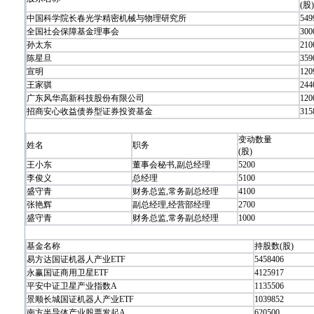
(股)
中国科学院长春光学精密机械与物理研究所
549
全国社会保障基金理事会
300
孙太东
210
陈星旦
359
宣明
120
王家骐
244
广东风华高新科技股份有限公司
120
招商安心收益债券型证券投资基金
315
变动数量
姓名
职务
(股)
王小东
董事会秘书,副总经理
5200
李俊义
总经理
5100
盛守青
财务总监,常务副总经理
4100
张艳辉
副总经理,经营部经理
2700
盛守青
财务总监,常务副总经理
1000
基金名称
持股数(股)
易方达国证机器人产业ETF
5458406
永赢国证商用卫星ETF
4125917
平安中证卫星产业指数A
1135506
景顺长城国证机器人产业ETF
1039852
南方半导体产业股票发起A
620500