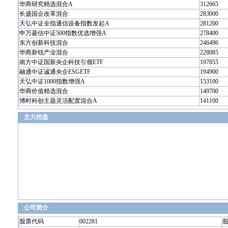
华商研究精选混合A
312665
长盛国企改革混合
283000
天弘中证全指通信设备指数发起A
281200
申万菱信中证500指数优选增强A
278400
东方创新科技混合
246496
华商新锐产业混合
228085
南方中证国新央企科技引领ETF
197855
融通中证诚通央企ESGETF
194900
天弘中证1000指数增强A
153100
华商价值精选混合
149700
博时科创主题灵活配置混合A
141100
主力控盘
公司简介
股票代码
002281