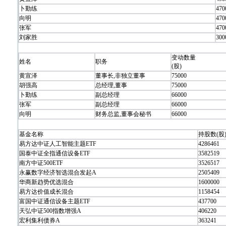
卜勤练
470
向明
470
张军
470
刘家胜
300
变动数量
姓名
职务
(股)
黄宣泽
董事长,非独立董事
75000
胡强高
总经理,董事
75000
卜勤练
副总经理
66000
张军
副总经理
66000
向明
财务总监,董事会秘书
66000
基金名称
持股数(股
易方达中证人工智能主题ETF
4286461
国泰中证全指通信设备ETF
3582519
南方中证500ETF
3526517
永赢数字经济智选混合发起A
2505409
华商新趋势优选混合
1600000
易方达价值成长混合
1158454
富国中证通信设备主题ETF
437700
天弘中证500指数增强A
406220
宏利集利债券A
363241