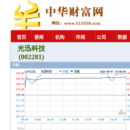
光迅科技
(002281)
日线