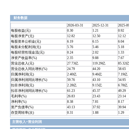
财务数据
2026-03-31
2025-12-31
2025-0
每股收益(元)
0.30
1.21
0.92
每股净资产(元)
12.82
12.50
12.12
每股资本公积金(元)
6.19
6.15
6.04
每股未分配利润(元)
5.76
5.46
5.18
每股经营性现金流(元)
0.24
2.02
1.33
净资产收益率(%)
2.35
9.88
7.67
营业总收入(元)
27.73亿
119.29亿
85.32
营业总收入同比增长(%)
24.79
44.20
58.65
归属净利润(元)
2.40亿
9.46亿
7.19亿
归属净利润同比增长(%)
59.76
43.10
54.95
扣非净利润(元)
2.28亿
9.15亿
6.78亿
扣非净利润同比增长(%)
61.23
45.37
49.29
毛利率(%)
26.83
23.43
23.14
净利率(%)
8.38
7.81
8.17
资产负债率(%)
43.13
37.92
39.94
存货周转率(次)
0.31
1.88
1.29
主营收入+营业利润