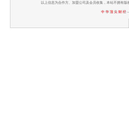
以上信息为合作方、加盟公司及会员收集，本站不拥有版
中 华 顶 尖 财 经
-