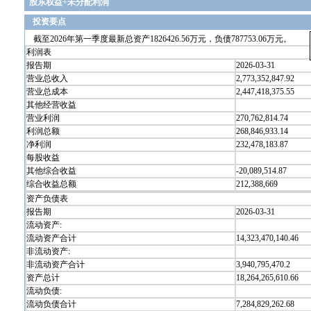
股东权益+未分配利润
投资要点
截至2026年第一季度最新总资产1826426.56万元，负债787753.06万元。
利润表
报告期
2026-03-31
营业总收入
2,773,352,847.92
营业总成本
2,447,418,375.55
其他经营收益
营业利润
270,762,814.74
利润总额
268,846,933.14
净利润
232,478,183.87
每股收益
其他综合收益
-20,089,514.87
综合收益总额
212,388,669
资产负债表
报告期
2026-03-31
流动资产:
流动资产合计
14,323,470,140.46
非流动资产:
非流动资产合计
3,940,795,470.2
资产总计
18,264,265,610.66
流动负债:
流动负债合计
7,284,829,262.68