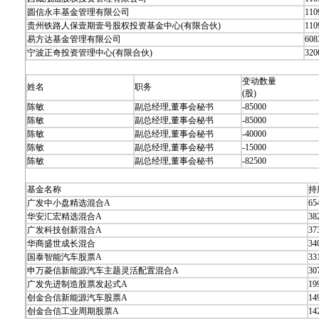
圆信永丰基金管理有限公司
110
贵州铁路人保壹期壹号股权投资基金中心(有限合伙)
110
易方达基金管理有限公司
608
宁波正奇投资管理中心(有限合伙)
320
变动数量
姓名
职务
(股)
陈敏
副总经理,董事会秘书
-85000
陈敏
副总经理,董事会秘书
-85000
陈敏
副总经理,董事会秘书
-40000
陈敏
副总经理,董事会秘书
-15000
陈敏
副总经理,董事会秘书
-82500
基金名称
持
广发中小盘精选混合A
65
华安汇宏精选混合A
38
广发科技创新混合A
37
华商盛世成长混合
34
国泰智能汽车股票A
33
申万菱信新能源汽车主题灵活配置混合A
30
广发先进制造股票发起式A
19
创金合信新能源汽车股票A
14
创金合信工业周期股票A
14