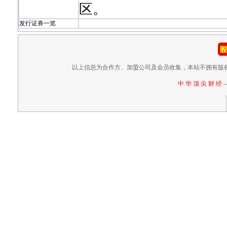
区。
发行证券一览
以上信息为合作方、加盟公司及会员收集，本站不拥有版
中 华 顶 尖 财 经
-