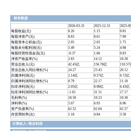
财务数据
2026-03-31
2025-12-31
2025-0
每股收益(元)
0.26
1.15
0.81
每股净资产(元)
8.83
8.61
7.99
每股资本公积金(元)
2.05
2.03
1.75
每股未分配利润(元)
5.49
5.24
4.98
每股经营性现金流(元)
-0.37
1.66
0.83
净资产收益率(%)
2.83
14.12
10.28
营业总收入(元)
42.45亿
156.78亿
110.5
营业总收入同比增长(%)
24.27
23.43
20.12
归属净利润(元)
2.14亿
9.57亿
6.72亿
归属净利润同比增长(%)
0.79
22.17
11.18
扣非净利润(元)
2.05亿
8.98亿
6.43亿
扣非净利润同比增长(%)
-1.65
31.51
17.17
毛利率(%)
18.59
19.23
19.30
净利率(%)
5.67
6.93
6.96
资产负债率(%)
62.52
62.04
62.57
存货周转率(次)
1.18
4.84
3.58
主营收入+营业利润