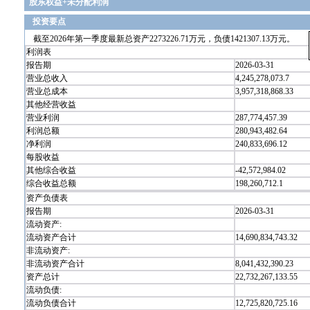
股东权益+未分配利润
投资要点
截至2026年第一季度最新总资产2273226.71万元，负债1421307.13万元。
利润表
报告期
2026-03-31
营业总收入
4,245,278,073.7
营业总成本
3,957,318,868.33
其他经营收益
营业利润
287,774,457.39
利润总额
280,943,482.64
净利润
240,833,696.12
每股收益
其他综合收益
-42,572,984.02
综合收益总额
198,260,712.1
资产负债表
报告期
2026-03-31
流动资产:
流动资产合计
14,690,834,743.32
非流动资产:
非流动资产合计
8,041,432,390.23
资产总计
22,732,267,133.55
流动负债:
流动负债合计
12,725,820,725.16