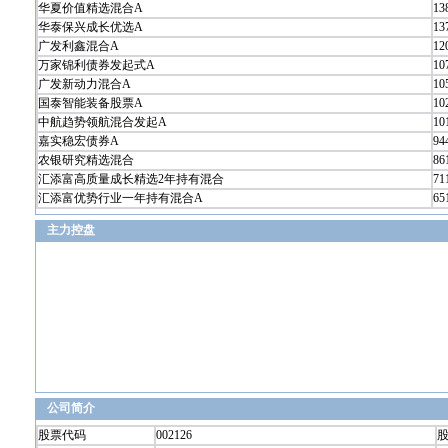
华夏价值精选混合A
13
华泰保兴成长优选A
13
广发利鑫混合A
12
万家锦利债券发起式A
10
广发新动力混合A
10
国泰智能装备股票A
10
中航趋势领航混合发起A
10
嘉实稳宏债券A
94
农银研究精选混合
86
汇添富高质量成长精选2年持有混合
71
汇添富优势行业一年持有混合A
65
主力控盘
公司简介
股票代码
002126