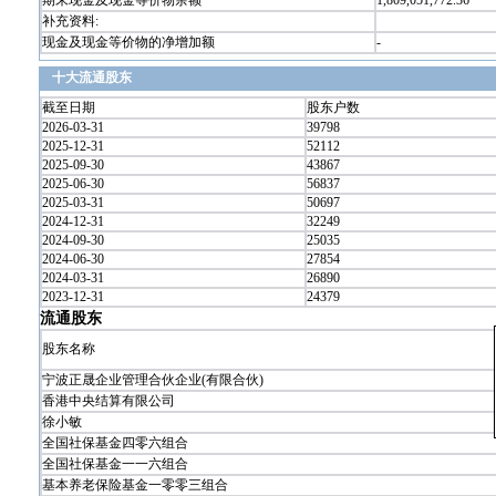
期末现金及现金等价物余额
1,809,051,772.36
补充资料:
现金及现金等价物的净增加额
-
十大流通股东
截至日期
股东户数
2026-03-31
39798
2025-12-31
52112
2025-09-30
43867
2025-06-30
56837
2025-03-31
50697
2024-12-31
32249
2024-09-30
25035
2024-06-30
27854
2024-03-31
26890
2023-12-31
24379
流通股东
股东名称
宁波正晟企业管理合伙企业(有限合伙)
香港中央结算有限公司
徐小敏
全国社保基金四零六组合
全国社保基金一一六组合
基本养老保险基金一零零三组合