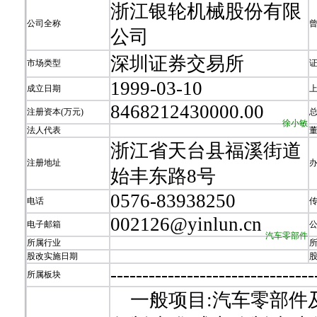
浙江银轮机械股份有限
公司全称
公司
深圳证券交易所
市场类型
1999-03-10
成立日期
8468212430000.00
注册资本(万元)
徐小敏
法人代表
浙江省天台县福溪街道
注册地址
始丰东路8号
0576-83938250
电话
002126@yinlun.cn
电子邮箱
汽车零部件
所属行业
股改实施日期
-
-
-
-
-
-
-
-
-
-
-
-
-
-
-
-
-
-
-
-
-
-
-
-
-
-
-
-
-
-
-
-
所属板块
一般项目:汽车零部件及